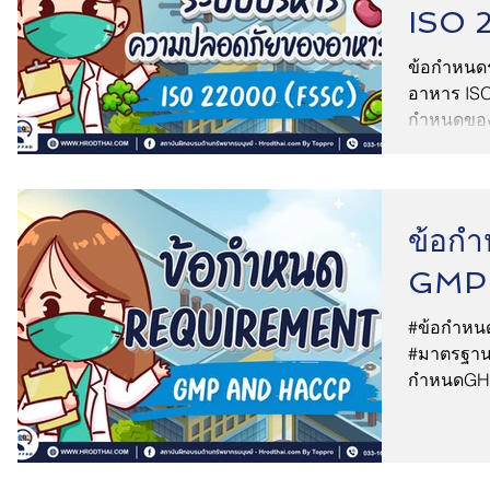
ISO 
ข้อกำหนด
อาหาร ISO
กำหนดของ
ปลอดภัยด้
ข้อก
GMP
#ข้อกำหน
#มาตรฐาน
กำหนดGH
#มาตรฐา
#PowerPoi