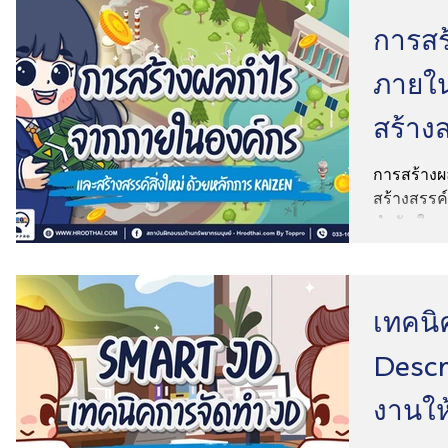
การสร
ภายใ
สร้างส
หลักก
การสร้าง
สร้างสรรค์
สำคัญในกร
ความรู้คว
เทคนิ
Descr
งานให