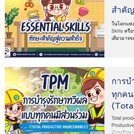
สำคัญ
ในโลกแห่ง
Skills หรื
เดียวอาจจ
สำเร็จได้ใ
การบำ
ทุกคน
(Tota
Main
Total prod
Productiv
บำรุงรักษา