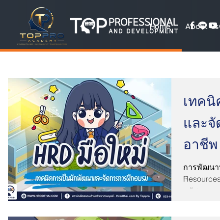
Home
About Us
เทคนิ
และจั
อาชีพ
ใหม่
การพัฒนา
Resource
ทรัพยากรม
Developmen