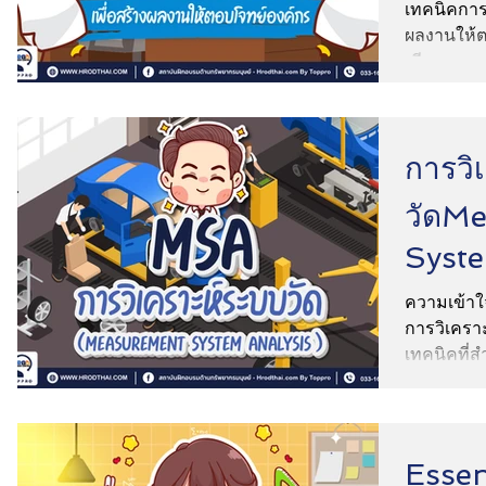
(Sma
เทคนิคการจ
ผลงานให้ต
การวิ
วัดM
Syste
ความเข้าใ
การวิเคราะ
เทคนิคที่ส
ตรวจสอบค
Essent