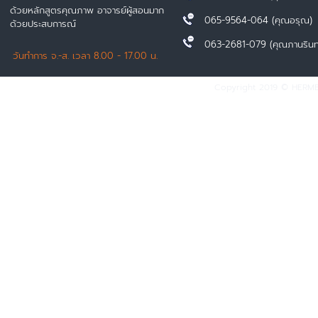
ด้วยหลักสูตรคุณภาพ อาจารย์ผู้สอนมาก
065-9564-064 (คุณอรุณ)
ด้วยประสบการณ์
063-2681-079 (คุณภานรินท
วันทำการ จ.-ส. เวลา 8.00 - 17.00 น.
Copyright 2019 © HERMES