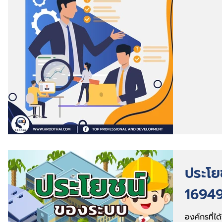
ประโย
16949
องค์กรที่ไ