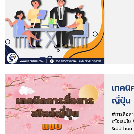
เทคนิ
ญี่ปุ
#การสื่อสา
#โฮเรนโซ ค
ระบบ hou 