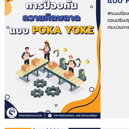
แบบ 
#ระบบป้อง
ตอนปรับปร
กระบวนการผ
พลาดของพน