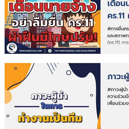
เตือนน
คร.11 
#การยื่นค
และสภาพก
(คร.11) การ
1) นำส่งด้
ภาวะผู
#ภาวะผู้นํ
ความร่วมม
เพื่อนร่วมงา