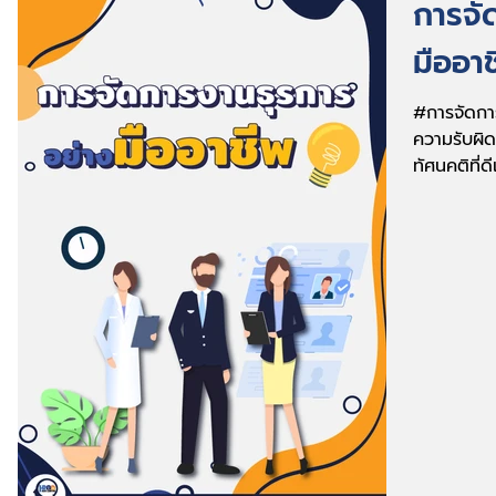
การจั
มืออา
#การจัดการง
ความรับผิด
ทัศนคติที่
คล่องแคล่ว 