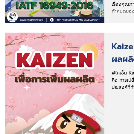
เรื่องคุณภ
กำหนดของล
ยนต์ให้กับทุ
Kaizen
ผลผล
#ไคเซ็น Ka
คือ การเปลี
ประสงค์ที่ท
งานเพ...