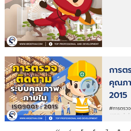
การต
คุณภา
2015
#การตรวจ
#ISO คำจ
“Audit” “ก
อิสระ...