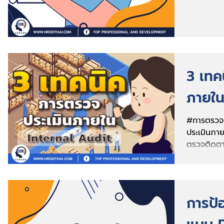
3 เทค
ภายใ
#การตรวจป
ประเมินภาย
ตรวจติดตาม
ขององค์กรเ
การป้