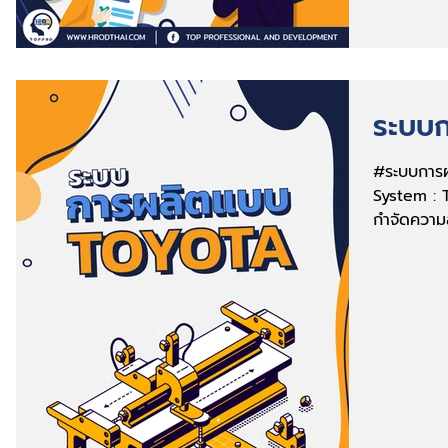
ระบบก
#ระบบการผ
System : T
กำจัดความส