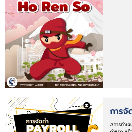
HORENS
การจั
#การทำเงิ
ค่าแรง หร