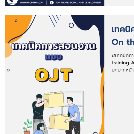
เทคน
On th
#เทคนิคก
training 
บทบาทหน้าที
ผู้ใต้บังคับบ