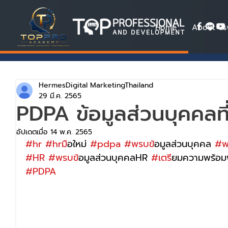
Home
About Us
HermesDigital MarketingThailand
29 มี.ค. 2565
PDPA ข้อมูลส่วนบุคคลที
อัปเดตเมื่อ
14 พ.ค. 2565
#hr
#hrม
ือใหม่ 
#pdpa
#พรบข
้อมูลส่วนบุคคล 
#พ
#HR
#พรบข
้อมูลส่วนบุคคลHR 
#เตร
ียมความพร้อม
#PDPA