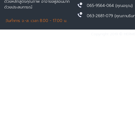
ด้วยหลักสูตรคุณภาพ อาจารย์ผู้สอนมาก
065-9564-064 (คุณอรุณ)
ด้วยประสบการณ์
063-2681-079 (คุณภานรินท
วันทำการ จ.-ส. เวลา 8.00 - 17.00 น.
Copyright 2019 © HERMES