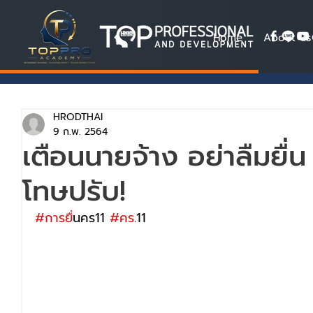
Home
About Us
HRODTHAI
9 ก.พ. 2564
เตือนนายจ้าง อย่าลืมยื่น 
โทษปรับ!
#การย
ื่นคร11 
#คร
.11