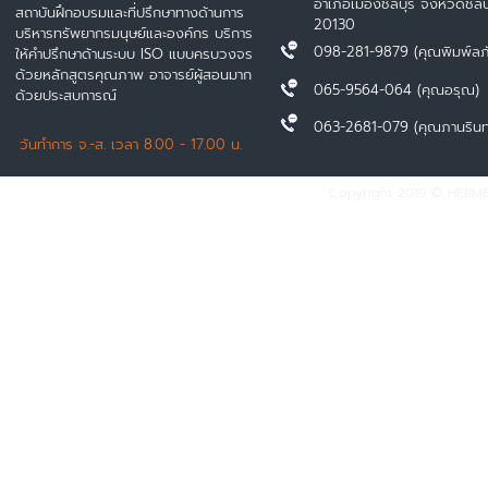
อำเภอเมืองชลบุรี จังหวัดชลบุ
สถาบันฝึกอบรมและที่ปรึกษาทางด้านการ
20130
บริหารทรัพยากรมนุษย์และองค์กร บริการ
098-281-9879 (คุณพิมพ์ลภ
ให้คำปรึกษาด้านระบบ ISO แบบครบวงจร
ด้วยหลักสูตรคุณภาพ อาจารย์ผู้สอนมาก
065-9564-064 (คุณอรุณ)
ด้วยประสบการณ์
063-2681-079 (คุณภานรินท
วันทำการ จ.-ส. เวลา 8.00 - 17.00 น.
Copyright 2019 © HERMES