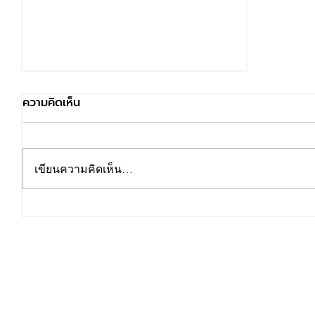
ความคิดเห็น
เขียนความคิดเห็น…
วันทำงาน - วันลา HR ต้องรู้