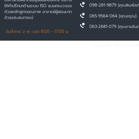
098-281-9879 (คุณพิมพ์ลภ
ให้คำปรึกษาด้านระบบ ISO แบบครบวงจร
ด้วยหลักสูตรคุณภาพ อาจารย์ผู้สอนมาก
065-9564-064 (คุณอรุณ)
ด้วยประสบการณ์
063-2681-079 (คุณภานรินท
วันทำการ จ.-ส. เวลา 8.00 - 17.00 น.
Copyright 2019 © HERMES