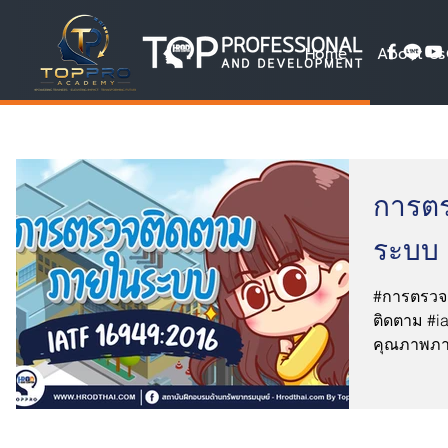
Home
About Us
การต
ระบบ
#การตรวจ
ติดตาม #i
คุณภาพภา
IATF16949
สงค์ในก...