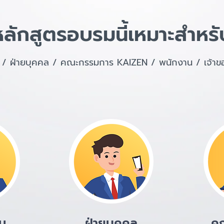
หลักสูตรอบรมนี้เหมาะสำหรั
าน / ฝ่ายบุคคล / คณะกรรมการ KAIZEN / พนักงาน / เจ้าของ
าน
ฝ่ายบุคคล
ค