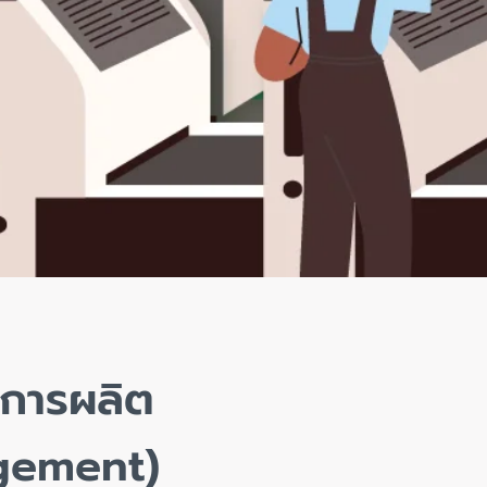
นการผลิต
gement)