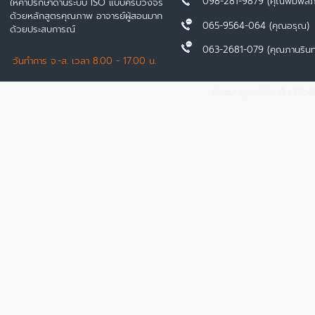
098-281-9879 (คุณพิมพ์ลภ
ให้คำปรึกษาด้านระบบ ISO แบบครบวงจร
ด้วยหลักสูตรคุณภาพ อาจารย์ผู้สอนมาก
065-9564-064 (คุณอรุณ)
ด้วยประสบการณ์
063-2681-079 (คุณภานรินท
วันทำการ จ.-ส. เวลา 8.00 - 17.00 น.
Copyright 2019 © HERMES