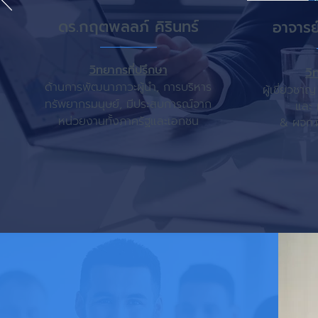
ดร.กฤตพลลภ์ คิรินทร์
อาจารย
วิทยากรที่ปรึกษา
วิ
ด้านการพัฒนาภาวะผู้นำ, การบริหาร
ผู้เชี่ยวชา
ทรัพยากรมนุษย์, มีประสบการณ์จาก
และ 
หน่วยงานทั้งภาครัฐและเอกชน
&
ผจก.