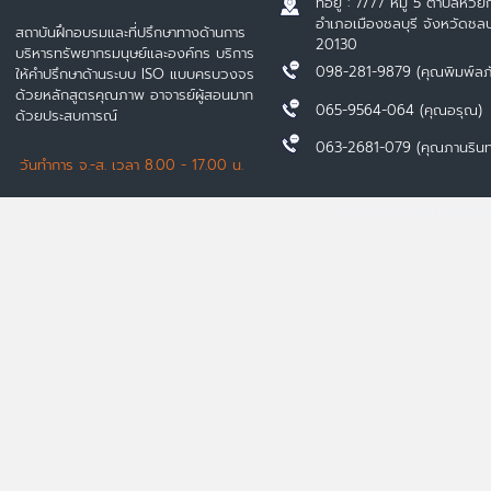
ที่อยู่ : 7/77 หมู่ 5 ตำบลห้วยก
อำเภอเมืองชลบุรี จังหวัดชลบุ
สถาบันฝึกอบรมและที่ปรึกษาทางด้านการ
20130
บริหารทรัพยากรมนุษย์และองค์กร บริการ
098-281-9879 (คุณพิมพ์ลภ
ให้คำปรึกษาด้านระบบ ISO แบบครบวงจร
ด้วยหลักสูตรคุณภาพ อาจารย์ผู้สอนมาก
065-9564-064 (คุณอรุณ)
ด้วยประสบการณ์
063-2681-079 (คุณภานรินท
วันทำการ จ.-ส. เวลา 8.00 - 17.00 น.
Copyright 2019 © HERMES