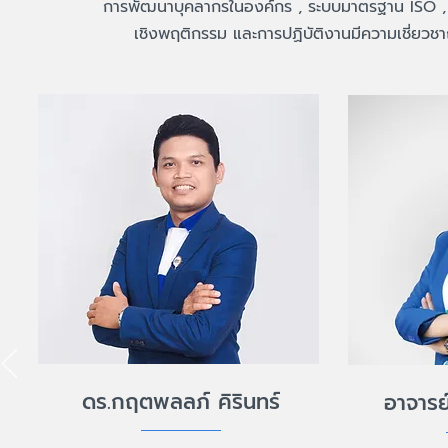
การพัฒนาบุคลากรในองค์กร , ระบบมาตรฐาน ISO , ที
เชิงพฤติกรรม และการปฏิบัติงานมีความเชี่ยว
ดร.กฤตพลลภ์ คิรินทร์
อาจารย