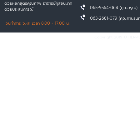
ด้วยหลักสูตรคุณภาพ อาจารย์ผู้สอนมาก
065-9564-064 (คุณอรุณ)
ด้วยประสบการณ์
063-2681-079 (คุณภานรินท
วันทำการ จ.-ส. เวลา 8.00 - 17.00 น.
Copyright 2019 © HERMES