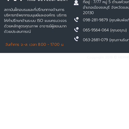
ที่อยู่ : 7/77 หมู่ 5 ตำบลห้วยก
อำเภอเมืองชลบุรี จังหวัดชลบุ
สถาบันฝึกอบรมและที่ปรึกษาทางด้านการ
20130
บริหารทรัพยากรมนุษย์และองค์กร บริการ
098-281-9879 (คุณพิมพ์ลภ
ให้คำปรึกษาด้านระบบ ISO แบบครบวงจร
ด้วยหลักสูตรคุณภาพ อาจารย์ผู้สอนมาก
065-9564-064 (คุณอรุณ)
ด้วยประสบการณ์
063-2681-079 (คุณภานรินท
วันทำการ จ.-ส. เวลา 8.00 - 17.00 น.
Copyright 2019 © HERMES